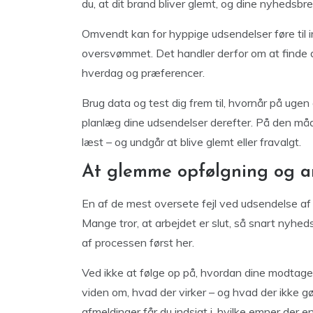
du, at dit brand bliver glemt, og dine nyheds
Omvendt kan for hyppige udsendelser føre til ir
oversvømmet. Det handler derfor om at finde 
hverdag og præferencer.
Brug data og test dig frem til, hvornår på uge
planlæg dine udsendelser derefter. På den måde
læst – og undgår at blive glemt eller fravalgt.
At glemme opfølgning og a
En af de mest oversete fejl ved udsendelse a
Mange tror, at arbejdet er slut, så snart nyhed
af processen først her.
Ved ikke at følge op på, hvordan dine modtagere
viden om, hvad der virker – og hvad der ikke gø
afmeldinger får du indsigt i, hvilke emner der 