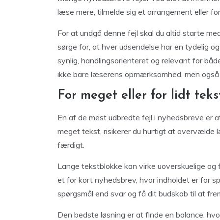
læse mere, tilmelde sig et arrangement eller fo
For at undgå denne fejl skal du altid starte m
sørge for, at hver udsendelse har en tydelig og l
synlig, handlingsorienteret og relevant for bå
ikke bare læserens opmærksomhed, men også
For meget eller for lidt teks
En af de mest udbredte fejl i nyhedsbreve er 
meget tekst, risikerer du hurtigt at overvæld
færdigt.
Lange tekstblokke kan virke uoverskuelige og 
et for kort nyhedsbrev, hvor indholdet er for s
spørgsmål end svar og få dit budskab til at f
Den bedste løsning er at finde en balance, hvor