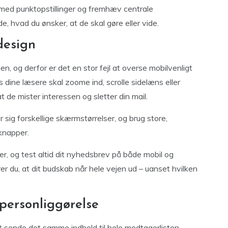
g med punktopstillinger og fremhæv centrale
, hvad du ønsker, at de skal gøre eller vide.
design
en, og derfor er det en stor fejl at overse mobilvenligt
 dine læsere skal zoome ind, scrolle sidelæns eller
 de mister interessen og sletter din mail.
 sig forskellige skærmstørrelser, og brug store,
-knapper.
r, og test altid dit nyhedsbrev på både mobil og
er du, at dit budskab når hele vejen ud – uanset hvilken
personliggørelse
t sende det samme indhold til hele modtagerlisten