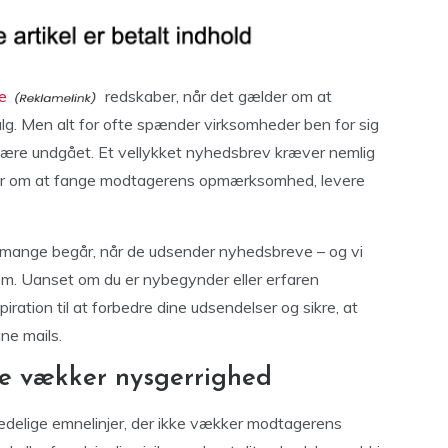
e
redskaber, når det gælder om at
lg. Men alt for ofte spænder virksomheder ben for sig
e være undgået. Et vellykket nyhedsbrev kræver nemlig
dler om at fange modtagerens opmærksomhed, levere
jl, mange begår, når de udsender nyhedsbreve – og vi
dem. Uanset om du er nybegynder eller erfaren
ration til at forbedre dine udsendelser og sikre, at
ne mails.
ke vækker nysgerrighed
kedelige emnelinjer, der ikke vækker modtagerens