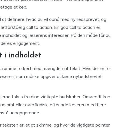
retage et køb.
ed at definere, hvad du vil opnå med nyhedsbrevet, og
etforståelig call to action. En god call to action er
de indholdet og læserens interesser. På den måde får du
 deres engagement.
t i indholdet
at ramme forkert med mængden af tekst. Hvis der er for
e læseren, som måske opgiver at læse nyhedsbrevet
fjerne fokus fra dine vigtigste budskaber. Omvendt kan
parsomt eller overfladisk, efterlade læseren med flere
remstå uengagerende.
 teksten er let at skimme, og hvor de vigtigste pointer