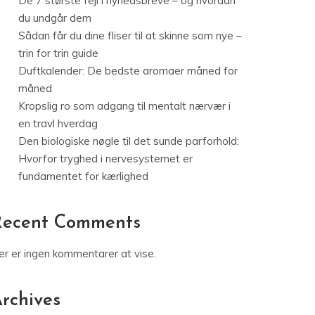
De 7 største fejl i nyhedsbreve – og hvordan
du undgår dem
Sådan får du dine fliser til at skinne som nye –
trin for trin guide
Duftkalender: De bedste aromaer måned for
måned
Kropslig ro som adgang til mentalt nærvær i
en travl hverdag
Den biologiske nøgle til det sunde parforhold:
Hvorfor tryghed i nervesystemet er
fundamentet for kærlighed
Recent Comments
er er ingen kommentarer at vise.
rchives