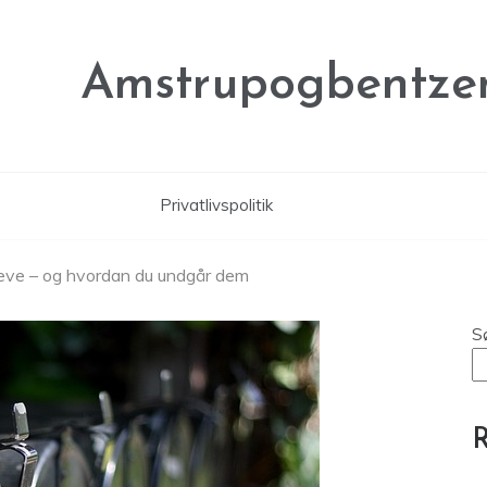
Amstrupogbentze
Privatlivspolitik
breve – og hvordan du undgår dem
S
R