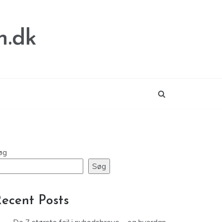
n.dk
øg
Søg
ecent Posts