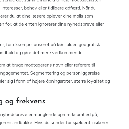
interesser, behov eller tidligere adfærd. Når du
erer du, at dine læsere oplever dine mails som
en for, at de enten ignorerer dine nyhedsbreve eller
er, for eksempel baseret på køn, alder, geografisk
 dit indhold og gøre det mere vedkommende.
m at bruge modtagerens navn eller referere til
for engagementet. Segmentering og personliggørelse
r sig i form af højere åbningsrater, større loyalitet og
 og frekvens
 af nyhedsbreve er manglende opmærksomhed på,
erens indbakke. Hvis du sender for sjældent, risikerer