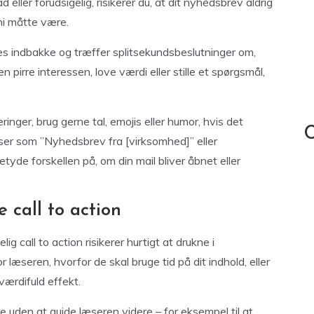
 eller forudsigelig, risikerer du, at dit nyhedsbrev aldrig
ni måtte være.
s indbakke og træffer splitsekundsbeslutninger om,
n pirre interessen, love værdi eller stille et spørgsmål,
inger, brug gerne tal, emojis eller humor, hvis det
C
aser som ”Nyhedsbrev fra [virksomhed]” eller
yde forskellen på, om din mail bliver åbnet eller
 call to action
ig call to action risikerer hurtigt at drukne i
 læseren, hvorfor de skal bruge tid på dit indhold, eller
værdifuld effekt.
 uden at guide læseren videre – for eksempel til at