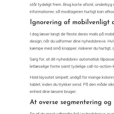
står tydeligt frem. Brug korte afsnit, underby
informationer, så modtageren hurtigt kan afkode
Ignorering af mobilvenligt 
I dag læser langt de fleste deres mails på mobil
design, når du udformer dine nyhedsbreve. Hvis
kæmpe med små knapper, risikerer du hurtigt, at
Sørg for, at dit nyhedsbrev automatisk tilpasser
letlæselige fonte samt tydelige call-to-action
Hold layoutet simpelt, undgå for mange kolonne
tablet, inden du trykker send. På den måde sikr
enhed dine læsere bruger.
At overse segmentering og 
En af de mest udbredte fejl i nyhedsbreve er a