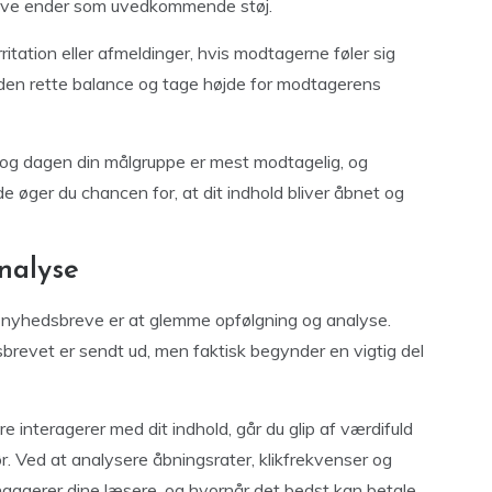
breve ender som uvedkommende støj.
ritation eller afmeldinger, hvis modtagerne føler sig
den rette balance og tage højde for modtagerens
n og dagen din målgruppe er mest modtagelig, og
 øger du chancen for, at dit indhold bliver åbnet og
nalyse
f nyhedsbreve er at glemme opfølgning og analyse.
sbrevet er sendt ud, men faktisk begynder en vigtig del
 interagerer med dit indhold, går du glip af værdifuld
r. Ved at analysere åbningsrater, klikfrekvenser og
engagerer dine læsere, og hvornår det bedst kan betale