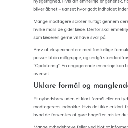
nysgerrighed. Hvis din emnelinje er generisk, flad
bliver åbnet – uanset hvor godt indholdet inde
Mange modtagere scroller hurtigt gennem dere
hvilke mails de gider læse. Derfor skal emnelinje
som læseren gerne vil have svar på.
Prøv at eksperimentere med forskellige formuler
passer til din målgruppe, og undgå standardfr
”Opdatering”. En engagerende emnelinje kan bet
overset.
Uklare formål og manglende
Et nyhedsbrev uden et klart formål eller en tydel
modtagerens indbakke. Hvis det ikke er klart for
hvad de forventes at gøre bagefter, mister du 
Mange nyhedsbreve fejler ved blot at informere