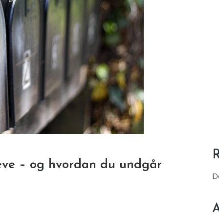
reve – og hvordan du undgår
D
A