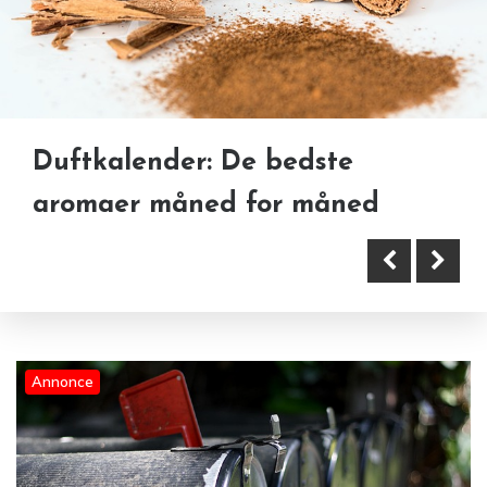
Duftkalender: De bedste
De 7 største fejl i nyhedsbreve –
aromaer måned for måned
og hvordan du undgår dem
Sådan får du dine fliser til at
Annonce
skinne som nye – trin for trin
guide