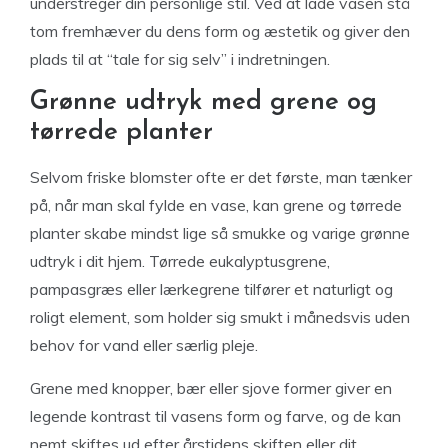
understreger din personlige stil. Ved at lade vasen stå
tom fremhæver du dens form og æstetik og giver den
plads til at “tale for sig selv” i indretningen.
Grønne udtryk med grene og
tørrede planter
Selvom friske blomster ofte er det første, man tænker
på, når man skal fylde en vase, kan grene og tørrede
planter skabe mindst lige så smukke og varige grønne
udtryk i dit hjem. Tørrede eukalyptusgrene,
pampasgræs eller lærkegrene tilfører et naturligt og
roligt element, som holder sig smukt i månedsvis uden
behov for vand eller særlig pleje.
Grene med knopper, bær eller sjove former giver en
legende kontrast til vasens form og farve, og de kan
nemt skiftes ud efter årstidens skiften eller dit