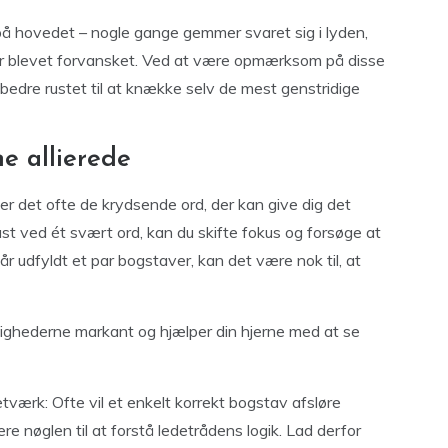
på hovedet – nogle gange gemmer svaret sig i lyden,
 er blevet forvansket. Ved at være opmærksom på disse
du bedre rustet til at knække selv de mest genstridige
e allierede
 er det ofte de krydsende ord, der kan give dig det
st ved ét svært ord, kan du skifte fokus og forsøge at
får udfyldt et par bogstaver, kan det være nok til, at
lighederne markant og hjælper din hjerne med at se
værk: Ofte vil et enkelt korrekt bogstav afsløre
re nøglen til at forstå ledetrådens logik. Lad derfor