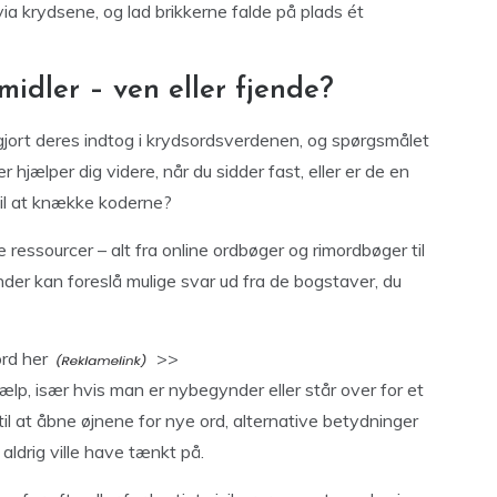
via krydsene, og lad brikkerne falde på plads ét
idler – ven eller fjende?
 gjort deres indtog i krydsordsverdenen, og spørgsmålet
hjælper dig videre, når du sidder fast, eller er de en
til at knække koderne?
e ressourcer – alt fra online ordbøger og rimordbøger til
nder kan foreslå mulige svar ud fra de bogstaver, du
ord her
>>
lp, især hvis man er nybegynder eller står over for et
il at åbne øjnene for nye ord, alternative betydninger
ldrig ville have tænkt på.