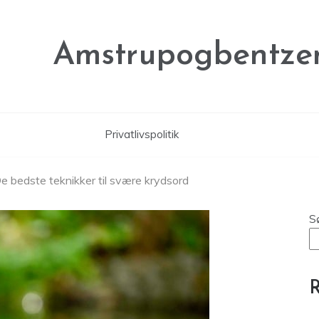
Amstrupogbentze
Privatlivspolitik
 bedste teknikker til svære krydsord
S
R