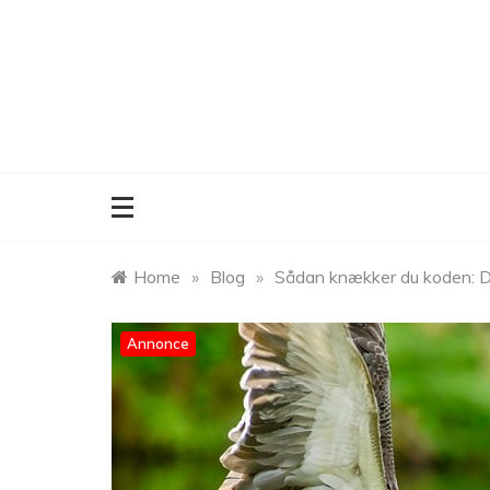
Skip
to
content
Home
»
Blog
»
Sådan knækker du koden: De
Annonce