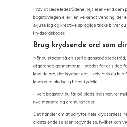
Prøv at læse ledetrådene højt eller vend dem 
bogstavlegen eller i en velkendt vending, der
skjulte lag og kreative sproglige tricks bliver 
krydsordskoder.
Brug krydsende ord som din
Når du støder på en særlig genstridig ledetråd,
afgørende gennembrud. I stedet for at sidde fa
løse de ord, der krydser det – selv hvis du kun 
løsningen pludselig bliver tydelig.
Hvert bogstav, du får på plads, indsnævrer mu
nye mønstre og ordmuligheder.
Det handler om at udnytte hele krydsordets net
ordets endelse eller begyndelse, hvilket kan væ