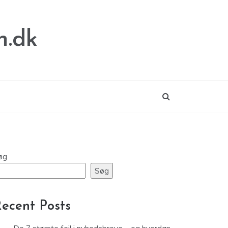
n.dk
øg
Søg
ecent Posts