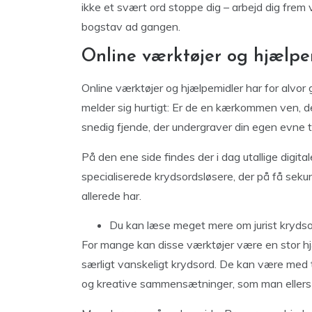
ikke et svært ord stoppe dig – arbejd dig frem 
bogstav ad gangen.
Online værktøjer og hjælpem
Online værktøjer og hjælpemidler har for alvor
melder sig hurtigt: Er de en kærkommen ven, der 
snedig fjende, der undergraver din egen evne 
På den ene side findes der i dag utallige digital
specialiserede krydsordsløsere, der på få seku
allerede har.
Du kan læse meget
mere om jurist kryds
For mange kan disse værktøjer være en stor hjæ
særligt vanskeligt krydsord. De kan være med t
og kreative sammensætninger, som man ellers a