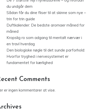
De 7 største fejl i nyhedsbreve – og hvordan
du undgår dem
Sådan får du dine fliser til at skinne som nye –
trin for trin guide
Duftkalender: De bedste aromaer måned for
måned
Kropslig ro som adgang til mentalt nærvær i
en travl hverdag
Den biologiske nøgle til det sunde parforhold:
Hvorfor tryghed i nervesystemet er
fundamentet for kærlighed
Recent Comments
er er ingen kommentarer at vise.
rchives