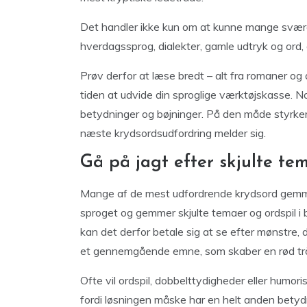
Det handler ikke kun om at kunne mange svære 
hverdagssprog, dialekter, gamle udtryk og ord, 
Prøv derfor at læse bredt – alt fra romaner og 
tiden at udvide din sproglige værktøjskasse. N
betydninger og bøjninger. På den måde styrker 
næste krydsordsudfordring melder sig.
Gå på jagt efter skjulte te
Mange af de mest udfordrende krydsord gemmer
sproget og gemmer skjulte temaer og ordspil i
kan det derfor betale sig at se efter mønstre, de
et gennemgående emne, som skaber en rød t
Ofte vil ordspil, dobbelttydigheder eller humori
fordi løsningen måske har en helt anden betyd