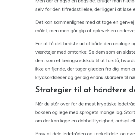
Men der er også en bagside: Bruger man hjælpen 
selv for den tilfredsstillelse, der ligger i at l
Det kan sammenlignes med at tage en genvej p
målet, men man går glip af oplevelsen undervej
For at få det bedste ud af både den analoge og
værktøjer med omtanke: Se dem som en sidste u
dem som et læringsredskab til at forstå, hvord
ikke en fjende, der tager glæden fra dig, men e
krydsordsløser og gør dig endnu skarpere til n
Strategier til at håndtere 
Når du står over for de mest kryptiske ledetrå
boksen og lege med sprogets mange lag. Start 
om der kan ligge en dobbelttydighed, ordspil el
Prøv at dele ledetråden op i enkeltdele, og ove