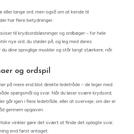
eller lange ord, men også om at kende til
der har flere betydninger.
aviser til krydsordsløsninger og ordbøger – for hele
otér nye ord, du støder på, og leg med deres
du dine sproglige muskler og står langt stærkere, når
maer og ordspil
 på mere end blot direkte ledetråde – de leger med
 både spørgsmål og svar. Når du løser svære krydsord,
r går igen i flere ledetråde, eller at overveje, om der er
råd gennem opgaven.
stiske vinkler gøre det svært at finde det oplagte svar,
ning end først antaget.