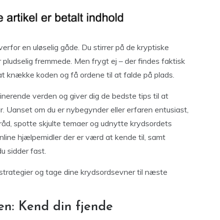
rfor en uløselig gåde. Du stirrer på de kryptiske
 pludselig fremmede. Men frygt ej – der findes faktisk
t knække koden og få ordene til at falde på plads.
inerende verden og giver dig de bedste tips til at
. Uanset om du er nybegynder eller erfaren entusiast,
rråd, spotte skjulte temaer og udnytte krydsordets
online hjælpemidler der er værd at kende til, samt
u sidder fast.
e strategier og tage dine krydsordsevner til næste
en: Kend din fjende