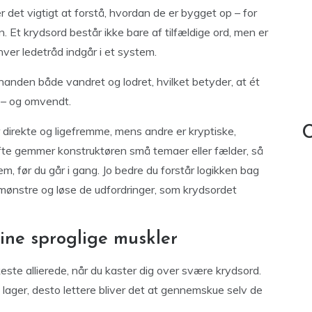
 det vigtigt at forstå, hvordan de er bygget op – for
. Et krydsord består ikke bare af tilfældige ord, men er
ver ledetråd indgår i et system.
nanden både vandret og lodret, hvilket betyder, at ét
e – og omvendt.
 direkte og ligefremme, mens andre er kryptiske,
C
 Ofte gemmer konstruktøren små temaer eller fælder, så
m, før du går i gang. Jo bedre du forstår logikken bag
mønstre og løse de udfordringer, som krydsordet
ine sproglige muskler
keste allierede, når du kaster dig over svære krydsord.
 lager, desto lettere bliver det at gennemskue selv de