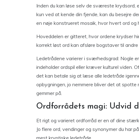
Inden du kan løse selv de sværeste krydsord, er
kun ved at kende din fjende, kan du besejre den
en nøje konstrueret mosaik, hvor hvert ord og h
Hoveddelen er gitteret, hvor ordene krydser hi
korrekt løst ord kan afsløre bogstaver til andr
Ledetrådene varierer i sværhedsgrad: Nogle er
indeholder ordspil eller kræver kulturel viden.
det kan betale sig at læse alle ledetråde igenne
opbygningen, jo nemmere bliver det at spotte 
gemmer på.
Ordforrådets magi: Udvid d
Et rigt og varieret ordforråd er en af dine stær
Jo flere ord, vendinger og synonymer du har på
mest kryptiske ledetråde.