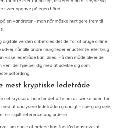
for ofte eller for hurtigt, risikerer man at snyde sig
øse en svær opgave på egen hånd.
å en vandretur – man når måske hurtigere frem til
s.
 digitale verden anbefales det derfor at bruge online
dvej, når alle andre muligheder er udtømte, eller brug
an visse ledetråde kan løses. På den måde bliver de
n ven, der hjælper dig med at udvikle dig som
æste udfordring.
de mest kryptiske ledetråde
de i et krydsord, handler det ofte om at tænke uden for
med at analysere ledetråden grundigt – spørg dig selv,
ler en skjult reference bag ordene.
rvej, om nogle af ordene kan forstås bogstaveligt,