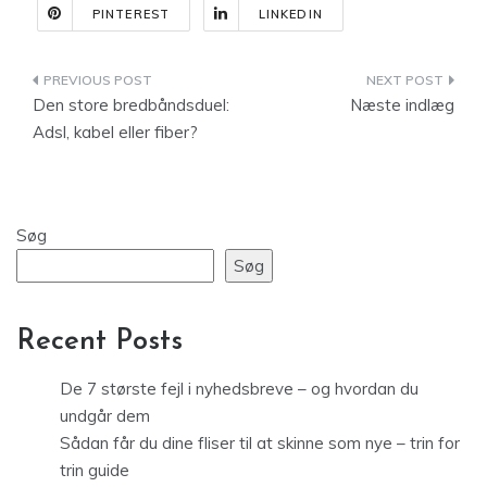
PINTEREST
LINKEDIN
Indlægsnavigation
Den store bredbåndsduel:
Næste indlæg
Adsl, kabel eller fiber?
Søg
Søg
Recent Posts
De 7 største fejl i nyhedsbreve – og hvordan du
undgår dem
Sådan får du dine fliser til at skinne som nye – trin for
trin guide