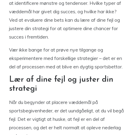
at identificere mønstre og tendenser. Hvilke typer af
væddemål har givet dig succes, og hvilke har ikke?
Ved at evaluere dine bets kan du lære af dine fejl og
justere din strategi for at optimere dine chancer for
succes i fremtiden.
Vær ikke bange for at prøve nye tilgange og
eksperimentere med forskellige strategier – det er en
del af processen med at blive en dygtig sportsbettor.
Lær af dine fejl og juster din
strategi
Når du begynder at placere væddemål på
sportsbegivenheder, er det uundgåeligt, at du vil begå
fejl. Det er vigtigt at huske, at fejl er en del af
processen, og det er helt normalt at opleve nederlag