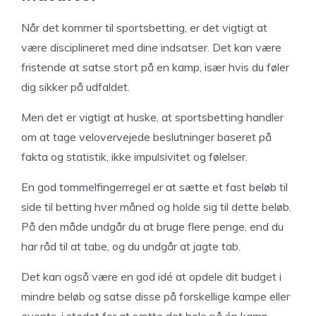
Når det kommer til sportsbetting, er det vigtigt at
være disciplineret med dine indsatser. Det kan være
fristende at satse stort på en kamp, især hvis du føler
dig sikker på udfaldet.
Men det er vigtigt at huske, at sportsbetting handler
om at tage velovervejede beslutninger baseret på
fakta og statistik, ikke impulsivitet og følelser.
En god tommelfingerregel er at sætte et fast beløb til
side til betting hver måned og holde sig til dette beløb.
På den måde undgår du at bruge flere penge, end du
har råd til at tabe, og du undgår at jagte tab.
Det kan også være en god idé at opdele dit budget i
mindre beløb og satse disse på forskellige kampe eller