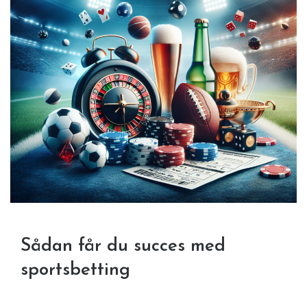
Sådan får du succes med
sportsbetting