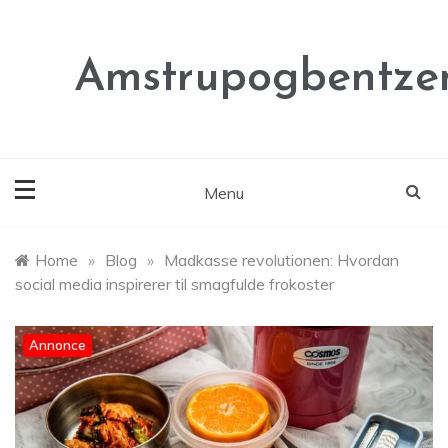
Skip
to
content
Amstrupogbentze
Menu
Home
»
Blog
»
Madkasse revolutionen: Hvordan
social media inspirerer til smagfulde frokoster
Annonce