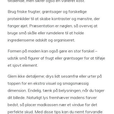
tiltalende, men sikrer også en varieret kost.
Brug friske frugter, grøntsager og forskellige
proteinkilder til at skabe kontraster og mønstre, der
fanger øjet. Præsentation er nøglen, så overvej at
bruge små skåle eller rumdelere til at holde
ingredienserne adskilt og organiseret.
Formen på maden kan også gøre en stor forskel –
udstik små figurer af frugt eller grøntsager for at tilføje
et sjovt element.
Glem ikke detaljerne; drys lidt sesamfrø eller urter på
toppen for en ekstra visuel og smagsmæssig
dimension. Endelig, tænk på belysningen, når du tager
dit billede. Naturligt lys fremhæver madens farver
bedst, så placer madkassen nær et vindue for det
perfekte skud. Med disse tips kan du nemt forvandle