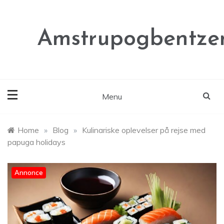
Skip
to
content
Amstrupogbentze
Menu
Home
»
Blog
»
Kulinariske oplevelser på rejse med
papuga holidays
Annonce