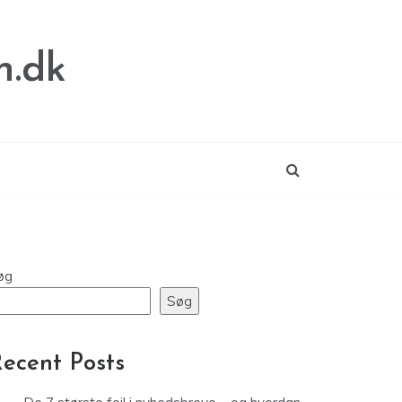
n.dk
øg
Søg
ecent Posts