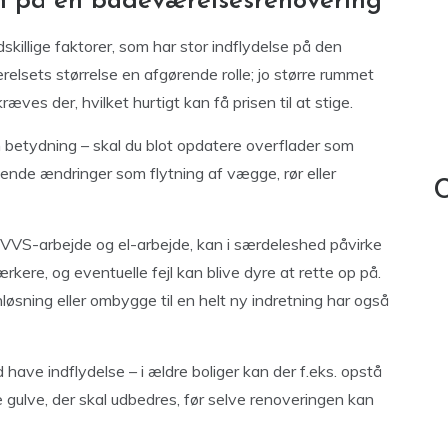
en på en badeværelsesrenovering
skillige faktorer, som har stor indflydelse på den
relsets størrelse en afgørende rolle; jo større rummet
æves der, hvilket hurtigt kan få prisen til at stige.
 betydning – skal du blot opdatere overflader som
ibende ændringer som flytning af vægge, rør eller
C
 VVS-arbejde og el-arbejde, kan i særdeleshed påvirke
kere, og eventuelle fejl kan blive dyre at rette op på.
øsning eller ombygge til en helt ny indretning har også
e indflydelse – i ældre boliger kan der f.eks. opstå
 gulve, der skal udbedres, før selve renoveringen kan