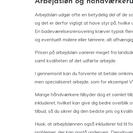
Arbejdsløn og håndværkeru
Arbejdsløn udgør ofte en betydelig del af de s
og det er derfor vigtigt at have styr på, hvilke
En badeværelsesrenovering kræver typisk flere 
og eventuelt malere eller tømrere, alt afhængi
Prisen på arbejdsløn varierer meget fra landsde
samt kvaliteten af det udførte arbejde.
I gennemsnit kan du forvente at betale omkrin
men specialiseret arbejde, som for eksempel VVS
Mange håndværkere tilbyder dog et samlet tilbu
inkluderet, hvilket kan give dig bedre overblik 
tilbud, så du sikrer dig den bedste pris og kvalit
Husk, at arbejdslønnen også inkluderer tid til 
problemer, der kan opstå undervejs. Derudover