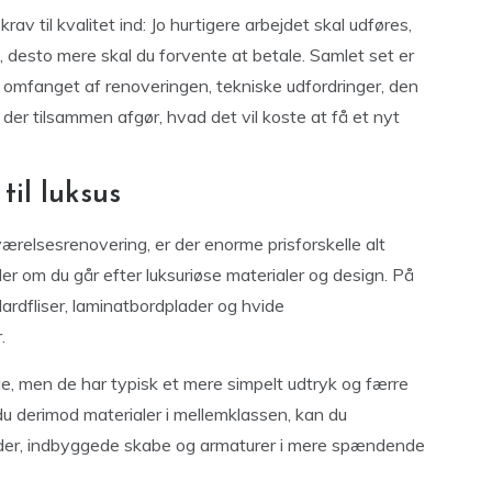
rav til kvalitet ind: Jo hurtigere arbejdet skal udføres,
ish, desto mere skal du forvente at betale. Samlet set er
 omfanget af renoveringen, tekniske udfordringer, den
 der tilsammen afgør, hvad det vil koste at få et nyt
til luksus
relsesrenovering, er der enorme prisforskelle alt
ler om du går efter luksuriøse materialer og design. På
rdfliser, laminatbordplader og hvide
.
le, men de har typisk et mere simpelt udtryk og færre
du derimod materialer i mellemklassen, kan du
lader, indbyggede skabe og armaturer i mere spændende