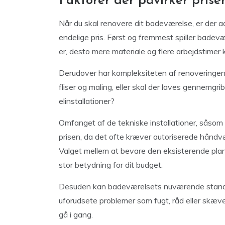
Faktorer der påvirker pris
Når du skal renovere dit badeværelse, er der ad
endelige pris. Først og fremmest spiller badevæ
er, desto mere materiale og flere arbejdstimer kr
Derudover har kompleksiteten af renoveringen
fliser og maling, eller skal der laves gennemgr
elinstallationer?
Omfanget af de tekniske installationer, såsom
prisen, da det ofte kræver autoriserede håndvær
Valget mellem at bevare den eksisterende planl
stor betydning for dit budget.
Desuden kan badeværelsets nuværende stand hav
uforudsete problemer som fugt, råd eller skæve
gå i gang.