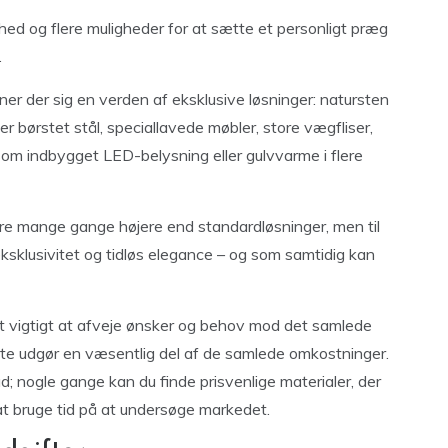
rhed og flere muligheder for at sætte et personligt præg
.
r der sig en verden af eksklusive løsninger: natursten
er børstet stål, speciallavede møbler, store vægfliser,
om indbygget LED-belysning eller gulvvarme i flere
ære mange gange højere end standardløsninger, men til
ksklusivitet og tidløs elegance – og som samtidig kan
et vigtigt at afveje ønsker og behov mod det samlede
fte udgør en væsentlig del af de samlede omkostninger.
 ad; nogle gange kan du finde prisvenlige materialer, der
il at bruge tid på at undersøge markedet.