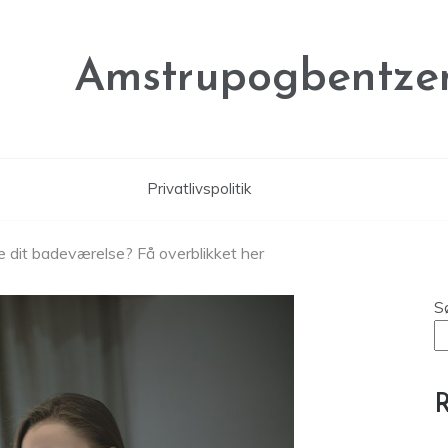
Amstrupogbentze
Privatlivspolitik
e dit badeværelse? Få overblikket her
S
R