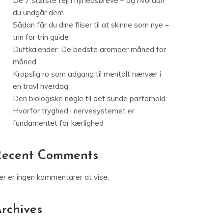
De 7 største fejl i nyhedsbreve – og hvordan
du undgår dem
Sådan får du dine fliser til at skinne som nye –
trin for trin guide
Duftkalender: De bedste aromaer måned for
måned
Kropslig ro som adgang til mentalt nærvær i
en travl hverdag
Den biologiske nøgle til det sunde parforhold:
Hvorfor tryghed i nervesystemet er
fundamentet for kærlighed
Recent Comments
er er ingen kommentarer at vise.
rchives