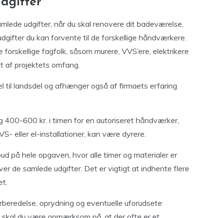
dgifter
amlede udgifter, når du skal renovere dit badeværelse,
 udgifter du kan forvente til de forskellige håndværkere.
forskellige fagfolk, såsom murere, VVS’ere, elektrikere
gt af projektets omfang.
l til landsdel og afhænger også af firmaets erfaring
g 400-600 kr. i timen for en autoriseret håndværker,
- eller el-installationer, kan være dyrere.
d på hele opgaven, hvor alle timer og materialer er
over de samlede udgifter. Det er vigtigt at indhente flere
et.
forberedelse, oprydning og eventuelle uforudsete
 skal du være opmærksom på, at der ofte er et