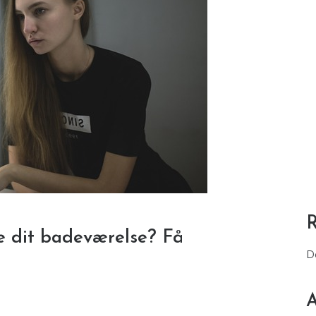
e dit badeværelse? Få
D
A