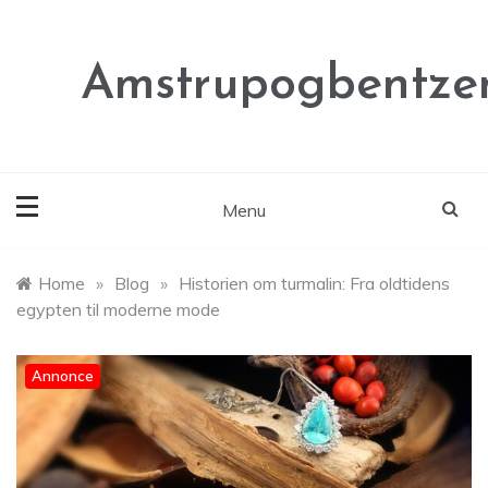
Skip
to
content
Amstrupogbentze
Menu
Home
»
Blog
»
Historien om turmalin: Fra oldtidens
egypten til moderne mode
Annonce