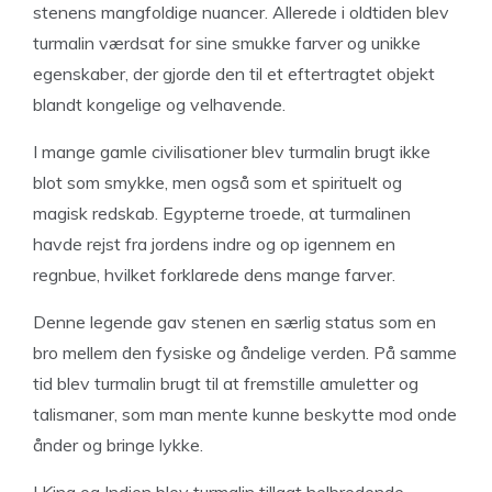
stenens mangfoldige nuancer. Allerede i oldtiden blev
turmalin værdsat for sine smukke farver og unikke
egenskaber, der gjorde den til et eftertragtet objekt
blandt kongelige og velhavende.
I mange gamle civilisationer blev turmalin brugt ikke
blot som smykke, men også som et spirituelt og
magisk redskab. Egypterne troede, at turmalinen
havde rejst fra jordens indre og op igennem en
regnbue, hvilket forklarede dens mange farver.
Denne legende gav stenen en særlig status som en
bro mellem den fysiske og åndelige verden. På samme
tid blev turmalin brugt til at fremstille amuletter og
talismaner, som man mente kunne beskytte mod onde
ånder og bringe lykke.
I Kina og Indien blev turmalin tillagt helbredende