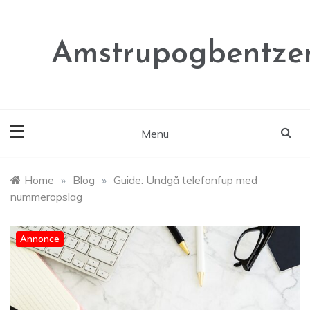
Skip
to
content
Amstrupogbentze
Menu
Home
»
Blog
»
Guide: Undgå telefonfup med
nummeropslag
Annonce