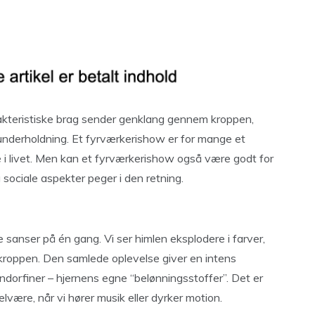
rakteristiske brag sender genklang gennem kroppen,
 underholdning. Et fyrværkerishow er for mange et
ke i livet. Men kan et fyrværkerishow også være godt for
sociale aspekter peger i den retning.
e sanser på én gang. Vi ser himlen eksplodere i farver,
 kroppen. Den samlede oplevelse giver en intens
dorfiner – hjernens egne “belønningsstoffer”. Det er
være, når vi hører musik eller dyrker motion.