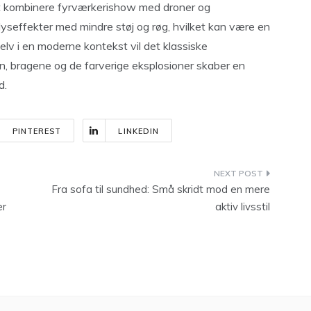
at kombinere fyrværkerishow med droner og
lyseffekter med mindre støj og røg, hvilket kan være en
selv i en moderne kontekst vil det klassiske
en, bragene og de farverige eksplosioner skaber en
d.
PINTEREST
LINKEDIN
Fra sofa til sundhed: Små skridt mod en mere
er
aktiv livsstil