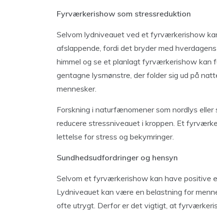
Fyrværkerishow som stressreduktion
Selvom lydniveauet ved et fyrværkerishow kan
afslappende, fordi det bryder med hverdagens 
himmel og se et planlagt fyrværkerishow kan f
gentagne lysmønstre, der folder sig ud på natt
mennesker.
Forskning i naturfænomener som nordlys eller s
reducere stressniveauet i kroppen. Et fyrvær
lettelse for stress og bekymringer.
Sundhedsudfordringer og hensyn
Selvom et fyrværkerishow kan have positive ef
Lydniveauet kan være en belastning for menne
ofte utrygt. Derfor er det vigtigt, at fyrværk