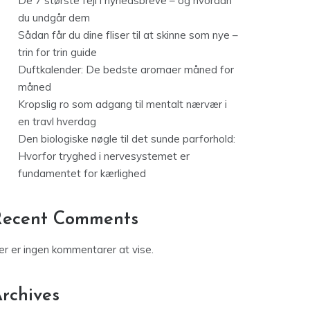
De 7 største fejl i nyhedsbreve – og hvordan
du undgår dem
Sådan får du dine fliser til at skinne som nye –
trin for trin guide
Duftkalender: De bedste aromaer måned for
måned
Kropslig ro som adgang til mentalt nærvær i
en travl hverdag
Den biologiske nøgle til det sunde parforhold:
Hvorfor tryghed i nervesystemet er
fundamentet for kærlighed
Recent Comments
er er ingen kommentarer at vise.
rchives