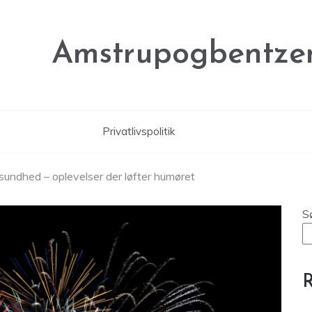
Amstrupogbentze
Privatlivspolitik
undhed – oplevelser der løfter humøret
S
R