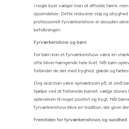
I nogle byer vælger man at afholde færre, m
opsendelser. Dette reducerer støj og utryghed 
professionelt fyrværkerishow er desuden sikrer
befolkningen.
Fyrværkerishow og børn
For børn kan et fyrværkerishow være en stærk 
ofte bliver hængende hele livet. Når børn opl
forbinder de det med tryghed, glæde og fælles
Dog skal man være opmærksom på, at små børn
hjælpe ved at forberede barnet, vælge shows
oplevelsen til noget positivt og trygt. Når bø
fyrværkerishow blive en tradition, der giver de
Fremtiden for fyrværkerishows og sundhed