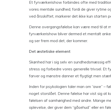
Et fyrværkerishow forbindes ofte med traditione
vores mentale sundhed, fordi de giver rytme og 
ved årsskiftet, markerer det ikke kun starten 
Denne overgangsfølelse kan være med til at mot
fyrværkerishow bliver dermed et mentalt ankerpu
og ser frem mod det, der kommer.
Det æstetiske element
Skønhed har i sig selv en sundhedsmæssig eff
stress og forbedre vores generelle trivsel. Et 
farver og mønstre danner et flygtigt men stærk
Inden for psykologien taler man om “awe” – føle
noget storslået. Denne følelse har vist sig at 
følelsen af samhørighed med andre. Mange me
oplevelse, der giver dem “gåsehud” eller en føle