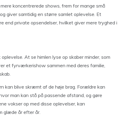
en mere koncentrerede shows, frem for mange små
og giver samtidig en større samlet oplevelse. Et
e end private opsendelser, hvilket giver mere tryghed i
oplevelse. At se himlen lyse op skaber minder, som
ever et fyrværkerishow sammen med deres familie,
skab.
 kan blive skræmt af de høje brag. Forældre kan
 hvor man kan stå på passende afstand, og gøre
rnene vokser op med disse oplevelser, kan
m glæde år efter år.