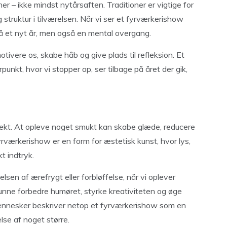
r – ikke mindst nytårsaften. Traditioner er vigtige for
struktur i tilværelsen. Når vi ser et fyrværkerishow
på et nyt år, men også en mental overgang.
ivere os, skabe håb og give plads til refleksion. Et
nkt, hvor vi stopper op, ser tilbage på året der gik,
ekt. At opleve noget smukt kan skabe glæde, reducere
fyrværkerishow er en form for æstetisk kunst, hvor lys,
t indtryk.
lsen af ærefrygt eller forbløffelse, når vi oplever
kunne forbedre humøret, styrke kreativiteten og øge
nnesker beskriver netop et fyrværkerishow som en
lse af noget større.