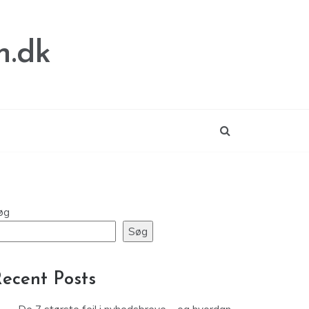
n.dk
øg
Søg
ecent Posts