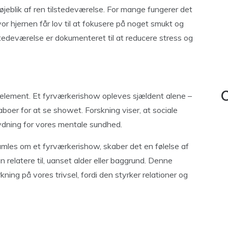
jeblik af ren tilstedeværelse. For mange fungerer det
r hjernen får lov til at fokusere på noget smukt og
tedeværelse er dokumenteret til at reducere stress og
 element. Et fyrværkerishow opleves sjældent alene –
C
aboer for at se showet. Forskning viser, at sociale
tydning for vores mentale sundhed.
samles om et fyrværkerishow, skaber det en følelse af
n relatere til, uanset alder eller baggrund. Denne
kning på vores trivsel, fordi den styrker relationer og