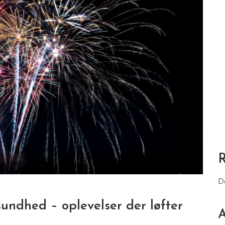
D
undhed – oplevelser der løfter
A