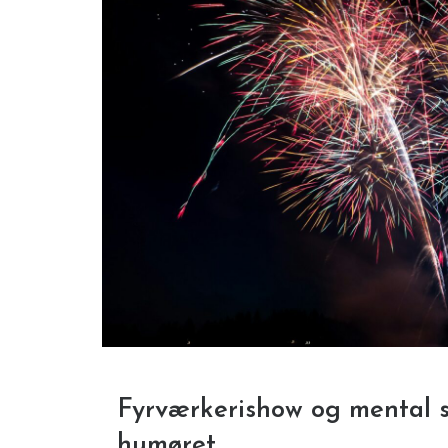
Fyrværkerishow og mental s
humøret