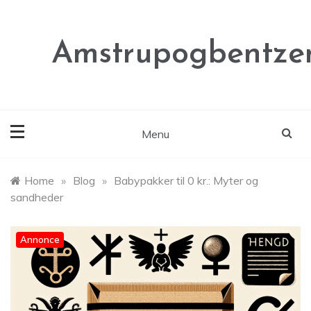
Skip
to
content
Amstrupogbentze
Menu
Home
»
Blog
»
Babypakker til 0 kr.: Myter og
sandheder
Annonce